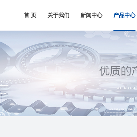
首 页
关于我们
新闻中心
产品中心