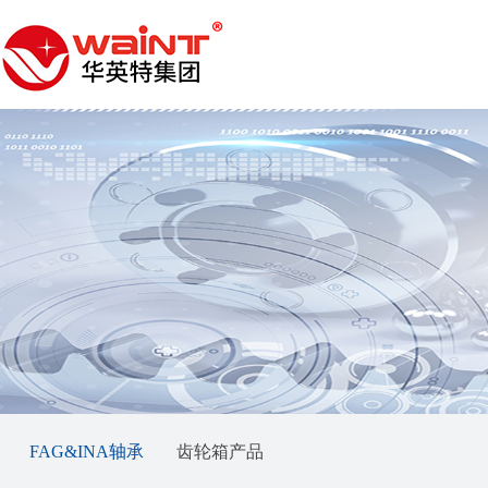
FAG&INA轴承
齿轮箱产品